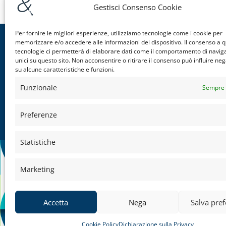
Gestisci Consenso Cookie
Per fornire le migliori esperienze, utilizziamo tecnologie come i cookie per
memorizzare e/o accedere alle informazioni del dispositivo. Il consenso a 
tecnologie ci permetterà di elaborare dati come il comportamento di navig
unici su questo sito. Non acconsentire o ritirare il consenso può influire n
Soft
su alcune caratteristiche e funzioni.
Commer
Funzionale
Sempre 
Finanzia
Edilizia
Preferenze
FAQ
Condizio
Statistiche
Dichiara
Cookie P
Marketing
Accetta
Nega
Salva pre
Cookie Policy
Dichiarazione sulla Privacy