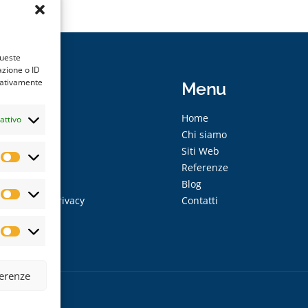
queste
azione o ID
egativamente
ware
Menu
cio
Home
attivo
rie
Chi siamo
Siti Web
Referenze
ni di vendita
Blog
zione sulla Privacy
Contatti
olicy (UE)
ferenze