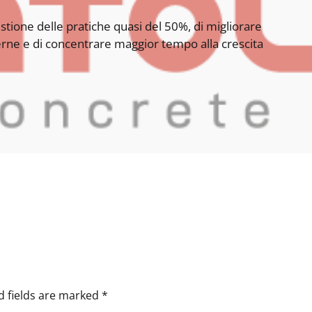
tione delle pratiche quasi del 50%, di migliorare
interne e di concentrare maggior tempo alla crescita
d fields are marked *