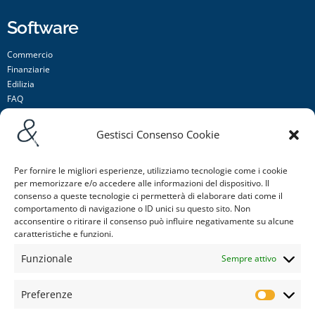
Software
Commercio
Finanziarie
Edilizia
FAQ
Condizioni di vendita
Dichiarazione sulla Privacy
Gestisci Consenso Cookie
Cookie Policy (UE)
Per fornire le migliori esperienze, utilizziamo tecnologie come i cookie
Menu
per memorizzare e/o accedere alle informazioni del dispositivo. Il
consenso a queste tecnologie ci permetterà di elaborare dati come il
Home
comportamento di navigazione o ID unici su questo sito. Non
Chi siamo
acconsentire o ritirare il consenso può influire negativamente su alcune
caratteristiche e funzioni.
Siti Web
Referenze
Funzionale
Sempre attivo
Blog
Contatti
Preferenze
MG Group Italia